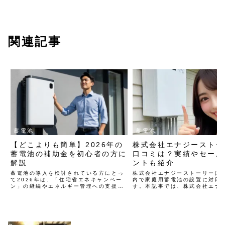
関連記事
蓄電池
蓄電池
【どこよりも簡単】2026年の
株式会社エナジーストー
蓄電池の補助金を初心者の方に
口コミは？実績やセール
解説
ントも紹介
蓄電池の導入を検討されている方にとっ
株式会社エナジーストーリーは
て2026年は、「住宅省エネキャンペー
内で家庭用蓄電池の設置に対応
ン」の継続やエネルギー管理への支援が
す。本記事では、株式会社エナ
充実する非常に重要な年です。この記事
ーリーの実績やセールスポイン
では、2026年に利用できる蓄電池の補
ミと共に紹介します。
助金について、初心者の方にもわかりや
すく解説します。