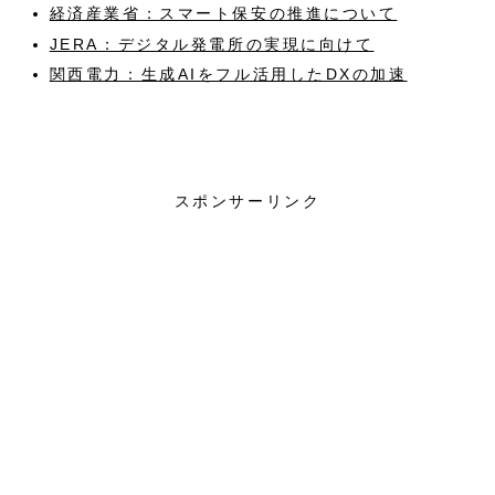
経済産業省：スマート保安の推進について
JERA：デジタル発電所の実現に向けて
関西電力：生成AIをフル活用したDXの加速
AI
情報通信
省エネルギー
スポンサーリンク