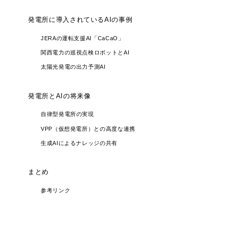
発電所に導入されているAIの事例
JERAの運転支援AI「CaCaO」
関西電力の巡視点検ロボットとAI
太陽光発電の出力予測AI
発電所とAIの将来像
自律型発電所の実現
VPP（仮想発電所）との高度な連携
生成AIによるナレッジの共有
まとめ
参考リンク