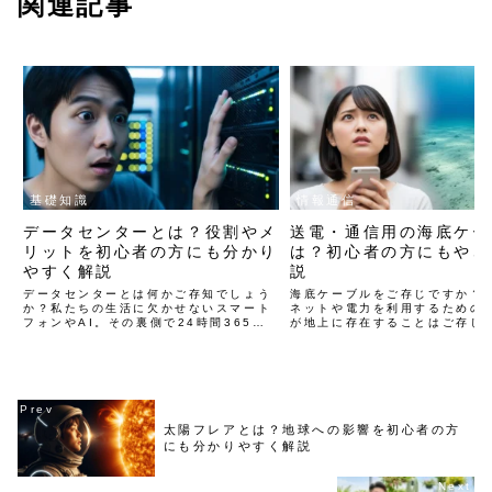
関連記事
基礎知識
情報通信
データセンターとは？役割やメ
送電・通信用の海底ケー
リットを初心者の方にも分かり
は？初心者の方にもやさ
やすく解説
説
データセンターとは何かご存知でしょう
海底ケーブルをご存じですか？
か？私たちの生活に欠かせないスマート
ネットや電力を利用するための
フォンやAI。その裏側で24時間365日
が地上に存在することはご存じ
休まず動いているのがデータセンターで
が、同様のものが海底にもある
す。この記事では、データセンターにつ
私たちの暮らしを支える海底ケ
いて最新の情報を交えて初心者の方にも
正体について、最新情報を交え
分かりやすく解説します。
の方にもやさしく解説します。
太陽フレアとは？地球への影響を初心者の方
にも分かりやすく解説