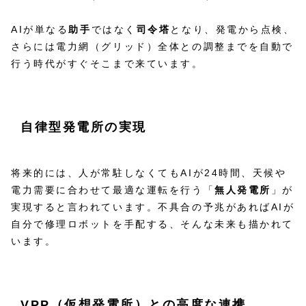
AIが単なる
助手
ではなく
司令塔
となり、発電から点検、
さらには電力網（グリッド）全体との調整までを自動で
行う時代がすぐそこまで来ています。
自律型発電所の実現
将来的には、人が常駐しなくてもAIが24時間、天候や
電力需要に合わせて最適な運転を行う「
無人発電所
」が
実現すると言われています。不具合の予兆があればAIが
自分で修理ロボットを手配する、そんな未来も描かれて
います。
VPP（仮想発電所）との高度な連携