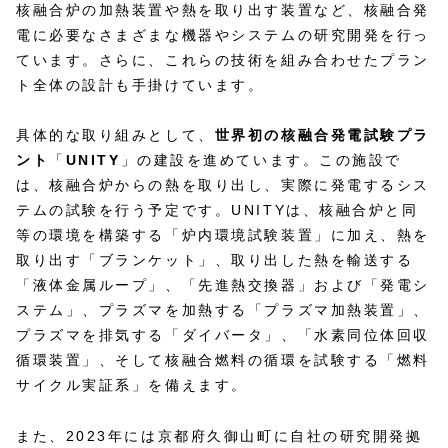
核融合炉の加熱装置や熱を取り出す装置など、核融合発
電に必要なさまざまな機器やシステムの研究開発を行っ
ています。​さらに、これらの技術を組み合わせたプラン
ト全体の設計も手掛けています。
具体的な取り組みとして、
世界初の核融合発電試験プラ
ント
「
UNITY
」の建設を進めています。​この施設で
は、核融合炉からの熱を取り出し、実際に発電するシス
テムの試験を行う予定です。​UNITYは、核融合炉と同
等の環境を構築する「炉内環境試験装置」に加え、熱を
取り出す「ブランケット」、取り出した熱を輸送する
「液体金属ループ」、「先進熱交換器」および「発電シ
ステム」、プラズマを加熱する「プラズマ加熱装置」、
プラズマを排気する「ダイバータ」、「水素同位体回収
循環装置」、そして核融合燃料の循環を試験する「燃料
サイクル実証系」を備えます。
また、2023年には京都府久御山町に自社の研究開発拠