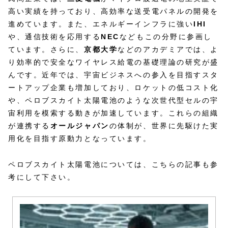
高い実績を持っており、高効率な送受電パネルの開発を
進めています。また、エネルギーインフラに強い
IHI
や、通信技術を応用する
NEC
などもこの分野に参画し
ています。さらに、
京都大学
などのアカデミアでは、よ
り効率的で安全なワイヤレス給電の基礎理論の研究が盛
んです。近年では、宇宙ビジネスへの参入を目指すスタ
ートアップ企業も増加しており、ロケットの低コスト化
や、ペロブスカイト太陽電池のような次世代型セルの宇
宙利用を模索する動きが加速しています。これらの組織
が連携する
オールジャパン
の体制が、世界に先駆けた実
用化を目指す原動力となっています。
ペロブスカイト太陽電池については、こちらの記事も参
考にして下さい。