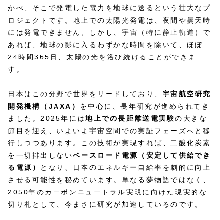
かべ、そこで発電した電力を地球に送るという壮大なプ
ロジェクトです。地上での太陽光発電は、夜間や曇天時
には発電できません。しかし、宇宙（特に静止軌道）で
あれば、地球の影に入るわずかな時間を除いて、ほぼ
24時間365日、太陽の光を浴び続けることができま
す。
日本はこの分野で世界をリードしており、
宇宙航空研究
開発機構（JAXA）
を中心に、長年研究が進められてき
ました。2025年には
地上での長距離送電実験
の大きな
節目を迎え、いよいよ宇宙空間での実証フェーズへと移
行しつつあります。この技術が実現すれば、二酸化炭素
を一切排出しない
ベースロード電源（安定して供給でき
る電源）
となり、日本のエネルギー自給率を劇的に向上
させる可能性を秘めています。単なる夢物語ではなく、
2050年のカーボンニュートラル実現に向けた現実的な
切り札として、今まさに研究が加速しているのです。