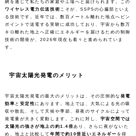
網を通じて私たちの家庭や工場へと届けられます。この
ワイヤレス電力伝送技術
こそが、SSPSの心臓部といえ
る技術です。近年では、数百メートル離れた地点へピン
ポイントで送電する実験に成功しており、宇宙から数万
キロ離れた地上へ正確にエネルギーを届けるための制御
技術の開発が、2026年現在も着々と進められていま
す。
宇宙太陽光発電のメリット
宇宙太陽光発電の最大のメリットは、その圧倒的な
発電
効率
と
安定性
にあります。地上では、大気による光の吸
収や散乱、そして天候や季節、昼夜のサイクルによって
発電量が大きく変動します。これに対し、
宇宙空間では
太陽光の強さが地上の約1.4倍
あり、さらに夜がないた
め、地上と比較して
年間で約10倍近いエネルギー
を得