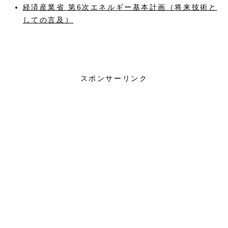
経済産業省 第6次エネルギー基本計画（将来技術と
しての言及）
再生可能エネルギー
太陽光発電
スポンサーリンク