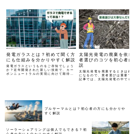
再生可能エネルギー
太陽光発電
発電ガラスとは？初めて聞く方
太陽光発電の廃棄を依頼
にも仕組みを分かりやすく解説
者選びのコツを初心者向
説
発電ガラスというものをご存知でしょう
か？近年開発された新しい技術で、カー
太陽光発電を廃棄するときは産
ボンニュートラルの実現に向けて期待さ
になるので、業者選びは重要で
れています。この記事では、「発電ガラ
記事では、太陽光発電の中でも
スとは何か」ということから仕組みやメ
電池モジュールを廃棄するとき
リットまで、初心者の方にも分かりやす
知識である「業者選びのコツ」
く解説します。
者の方にも分かりやすいように
います。
プルサーマルとは？初心者の方にも分かりや
すく解説
ソーラーシェアリングは個人でもできる？初