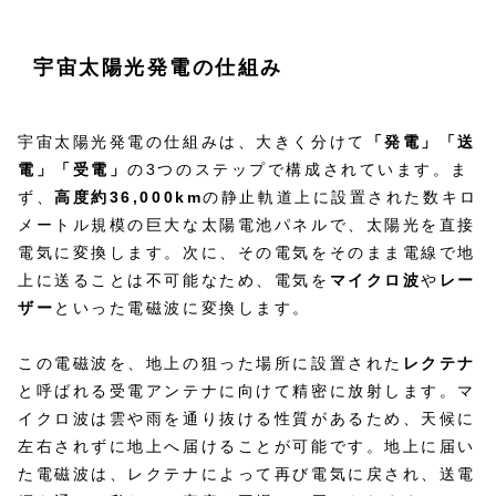
宇宙太陽光発電の仕組み
宇宙太陽光発電の仕組みは、大きく分けて
「発電」「送
電」「受電」
の3つのステップで構成されています。ま
ず、
高度約36,000km
の静止軌道上に設置された数キロ
メートル規模の巨大な太陽電池パネルで、太陽光を直接
電気に変換します。次に、その電気をそのまま電線で地
上に送ることは不可能なため、電気を
マイクロ波
や
レー
ザー
といった電磁波に変換します。
この電磁波を、地上の狙った場所に設置された
レクテナ
と呼ばれる受電アンテナに向けて精密に放射します。マ
イクロ波は雲や雨を通り抜ける性質があるため、天候に
左右されずに地上へ届けることが可能です。地上に届い
た電磁波は、レクテナによって再び電気に戻され、送電