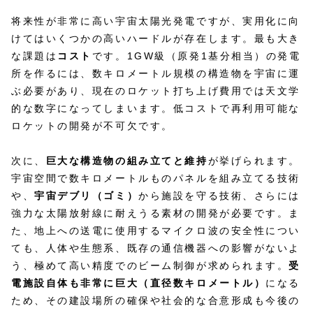
将来性が非常に高い宇宙太陽光発電ですが、実用化に向
けてはいくつかの高いハードルが存在します。最も大き
な課題は
コスト
です。1GW級（原発1基分相当）の発電
所を作るには、数キロメートル規模の構造物を宇宙に運
ぶ必要があり、現在のロケット打ち上げ費用では天文学
的な数字になってしまいます。低コストで再利用可能な
ロケットの開発が不可欠です。
次に、
巨大な構造物の組み立てと維持
が挙げられます。
宇宙空間で数キロメートルものパネルを組み立てる技術
や、
宇宙デブリ（ゴミ）
から施設を守る技術、さらには
強力な太陽放射線に耐えうる素材の開発が必要です。ま
た、地上への送電に使用するマイクロ波の安全性につい
ても、人体や生態系、既存の通信機器への影響がないよ
う、極めて高い精度でのビーム制御が求められます。
受
電施設自体も非常に巨大（直径数キロメートル）
になる
ため、その建設場所の確保や社会的な合意形成も今後の