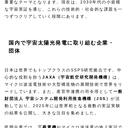
重要なテーマとなります。現在は、2030年代の小規模
な宇宙実証を通じ、これらの技術的・社会的な課題を一
つずつクリアしていく段階にあります。
国内で宇宙太陽光発電に取り組む企業・
団体
日本は世界でもトップクラスのSSPS研究拠点です。中
心的な役割を担う
JAXA（宇宙航空研究開発機構）
は、
マイクロ波送電技術や大型構造物の展開技術で世界をリ
ードしています。また、産官学連携の司令塔として
一般
財団法人 宇宙システム開発利用推進機構（JSS）
が活
動しており、2025年には世界初となる複数の実証実験
の結果を公開し、大きな注目を集めました。
民間企業では、
三菱電機
がマイクロ波送電の地上実証で