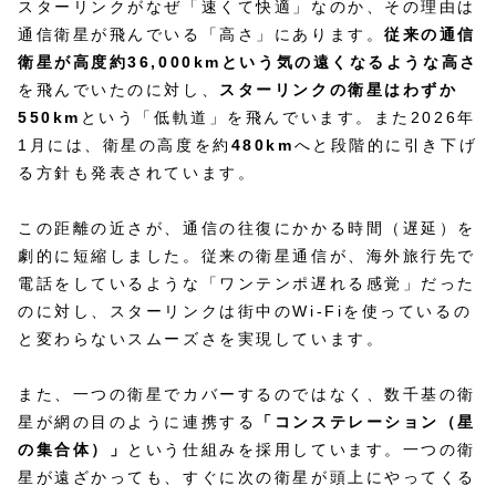
スターリンクがなぜ「速くて快適」なのか、その理由は
通信衛星が飛んでいる「高さ」にあります。
従来の通信
衛星が高度約36,000kmという気の遠くなるような高さ
を飛んでいたのに対し、
スターリンクの衛星はわずか
550km
という「低軌道」を飛んでいます。また2026年
1月には、衛星の高度を約
480km
へと段階的に引き下げ
る方針も発表されています。
この距離の近さが、通信の往復にかかる時間（遅延）を
劇的に短縮しました。従来の衛星通信が、海外旅行先で
電話をしているような「ワンテンポ遅れる感覚」だった
のに対し、スターリンクは街中のWi-Fiを使っているの
と変わらないスムーズさを実現しています。
また、一つの衛星でカバーするのではなく、数千基の衛
星が網の目のように連携する
「コンステレーション（星
の集合体）」
という仕組みを採用しています。一つの衛
星が遠ざかっても、すぐに次の衛星が頭上にやってくる