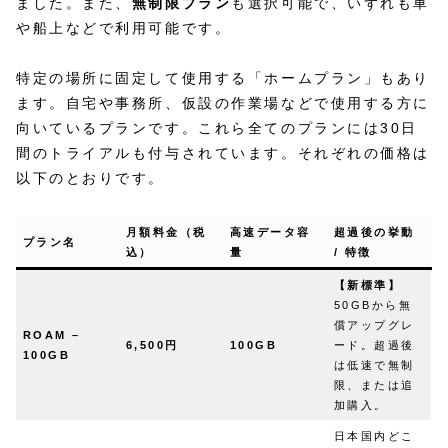
ました。また、
無制限プラン
も選択可能で、いずれも車
や船上などで利用可能です。
特定の場所に固定して使用する「ホームプラン」もあり
ます。自宅や事務所、仮設の作業場などで使用する方に
向いているプランです。これら全てのプランには30日
間のトライアルも付与されています。それぞれの価格は
以下のとおりです。
月額料金（税
高速データ容
超過後の挙動
プラン名
込）
量
/ 特徴
【新標準】
50GBから無
償アップグレ
ROAM –
6,500円
100GB
ード。超過後
100GB
は低速で無制
限、または追
加購入。
日本国内どこ