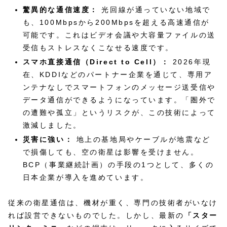
驚異的な通信速度：
光回線が通っていない地域で
も、100Mbpsから200Mbpsを超える高速通信が
可能です。これはビデオ会議や大容量ファイルの送
受信もストレスなくこなせる速度です。
スマホ直接通信（Direct to Cell）：
2026年現
在、KDDIなどのパートナー企業を通じて、専用ア
ンテナなしでスマートフォンのメッセージ送受信や
データ通信ができるようになっています。「圏外で
の遭難や孤立」というリスクが、この技術によって
激減しました。
災害に強い：
地上の基地局やケーブルが地震など
で損傷しても、空の衛星は影響を受けません。
BCP（事業継続計画）の手段の1つとして、多くの
日本企業が導入を進めています。
従来の衛星通信は、機材が重く、専門の技術者がいなけ
れば設営できないものでした。しかし、最新の
「スター