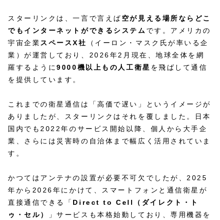
スターリンクは、一言で言えば
空が見える場所ならどこ
でもインターネットができるシステム
です。アメリカの
宇宙企業
スペースX社
（イーロン・マスク氏が率いる企
業）が運営しており、2026年2月現在、地球全体を網
羅するように
9000機以上もの人工衛星
を飛ばして通信
を提供しています。
これまでの衛星通信は「高価で遅い」というイメージが
ありましたが、スターリンクはそれを覆しました。日本
国内でも2022年のサービス開始以降、個人から大手企
業、さらには災害時の自治体まで幅広く活用されていま
す。
かつてはアンテナの設置が必要不可欠でしたが、2025
年から2026年にかけて、スマートフォンと通信衛星が
直接通信できる「
Direct to Cell（ダイレクト・ト
ゥ・セル）
」サービスも本格始動しており、専用機器を