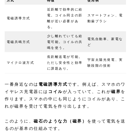
方式
特徴
使用例
近距離で効率的に給
電。コイル同士の距
スマートフォン、電
電磁誘導方式
離が近い必要があ
動歯ブラシ
る。
少し離れていても給
電気自動車、家電な
電磁共鳴方式
電可能。コイルの共
ど
鳴を使う。
長距離送電が可能。
宇宙太陽光発電、実
マイクロ波方式
ただし安全性と効率
験段階の技術
に課題あり。
一番身近なのは
電磁誘導方式
です。例えば、スマホのワ
イヤレス充電器には
コイル
が入っていて、これが
磁界
を
作ります。スマホの中にも同じようにコイルがあり、こ
れが磁界を受けて電気を作り出します。
このように、
磁石のような力（磁界）
を使って電気を送
るのが基本の仕組みです。