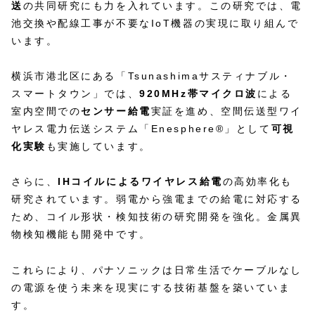
送
の共同研究にも力を入れています。この研究では、電
池交換や配線工事が不要なIoT機器の実現に取り組んで
います。
横浜市港北区にある「Tsunashimaサスティナブル・
スマートタウン」では、
920MHz帯マイクロ波
による
室内空間での
センサー給電
実証を進め、空間伝送型ワイ
ヤレス電力伝送システム「Enesphere®」として
可視
化実験
も実施しています。
さらに、
IHコイルによるワイヤレス給電
の高効率化も
研究されています。弱電から強電までの給電に対応する
ため、コイル形状・検知技術の研究開発を強化。金属異
物検知機能も開発中です。
これらにより、パナソニックは日常生活でケーブルなし
の電源を使う未来を現実にする技術基盤を築いていま
す。