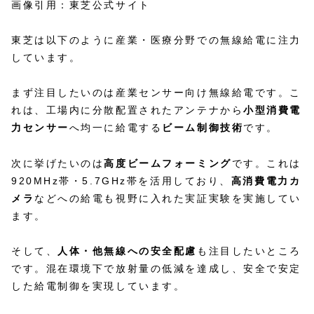
画像引用：東芝公式サイト
東芝は以下のように産業・医療分野での無線給電に注力
しています。
まず注目したいのは産業センサー向け無線給電です。こ
れは、工場内に分散配置されたアンテナから
小型消費電
力センサー
へ均一に給電する
ビーム制御技術
です。
次に挙げたいのは
高度ビームフォーミング
です。これは
920MHz帯・5.7GHz帯を活用しており、
高消費電力カ
メラ
などへの給電も視野に入れた実証実験を実施してい
ます。
そして、
人体・他無線への安全配慮
も注目したいところ
です。混在環境下で放射量の低減を達成し、安全で安定
した給電制御を実現しています。