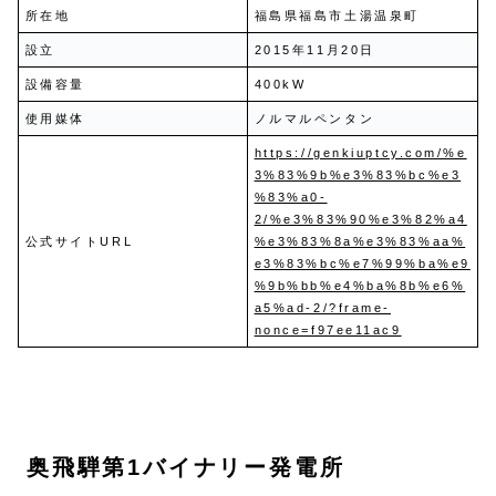
所在地
福島県福島市土湯温泉町
設立
2015年11月20日
設備容量
400kW
使用媒体
ノルマルペンタン
https://genkiuptcy.com/%e
3%83%9b%e3%83%bc%e3
%83%a0-
2/%e3%83%90%e3%82%a4
公式サイトURL
%e3%83%8a%e3%83%aa%
e3%83%bc%e7%99%ba%e9
%9b%bb%e4%ba%8b%e6%
a5%ad-2/?frame-
nonce=f97ee11ac9
奥飛騨第1バイナリー発電所