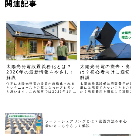
関連記事
太陽光発電
基礎知識
太陽光発電設置義務化とは？
太陽光発電の撤去・廃棄
2026年の最新情報をやさしく
は？初心者向けに適切な
解説
解説
住宅に太陽光発電の設置が義務化される
太陽光発電設備は廃棄費用が高
というニュースをご覧になった方も多い
単には廃棄できないことをご存
と思います。この記事では2026年1月時
か？廃棄費用を用意して対応方
点の最新の情報を踏まえ、太陽光発電設
ておかないと、不法投棄に関わ
置義務化に対応した後悔のない家づくり
う危険性もあります。この記事
に役立つ知識を初心者の方にもやさしく
陽光発電の廃棄にかかる費用や
解説します。
連制度などを解説します。
ソーラーシェアリングとは？設置方法を初心
者の方にもやさしく解説