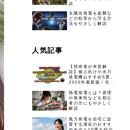
説
太陽光発電を盗難な
どの犯罪から守る方
法をやさしく解説
人気記事
【技術者が本音解
説】個人向け小水力
発電機おすすめ5選。
2026年最新版！失敗
しない設置手順と河
川法の壁を突破する
熱電発電とは？原理
ロードマップを公開
や将来性などを初心
者の方にもやさしく
解説
風力発電を自宅に設
置する場合のおすす
めモデル10選を紹介