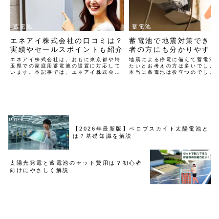
蓄電池
蓄電池
エネアイ株式会社の口コミは？
蓄電池で地震対策できる
実績やセールスポイントも紹介
者の方にも分かりやすく
エネアイ株式会社は、おもに東京都や埼
地震による停電に備えて蓄電池
玉県での家庭用蓄電池の設置に対応して
たいとお考えの方は多いでしょ
います。本記事では、エネアイ株式会社
本当に蓄電池は役立つのでしょ
の実績やセールスポイントを口コミと共
の記事では、家庭用の蓄電池が
に紹介します。
になるのかということから、停
電池の使用方法まで、初心者の
かりやすく解説します。
【2026年最新版】ペロブスカイト太陽電池と
は？基礎知識を解説
太陽光発電と蓄電池のセット費用は？初心者
向けにやさしく解説