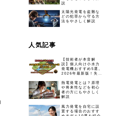
説
太陽光発電を盗難な
どの犯罪から守る方
法をやさしく解説
人気記事
【技術者が本音解
説】個人向け小水力
発電機おすすめ5選。
2026年最新版！失敗
しない設置手順と河
川法の壁を突破する
熱電発電とは？原理
ロードマップを公開
や将来性などを初心
者の方にもやさしく
解説
目
風力発電を自宅に設
置する場合のおすす
めモデル10選を紹介